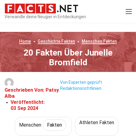
Verwandle deine Neugier in Entdeckungen
Home
Geschichte
Fakten
Menschen
Fakten
20 Fakten Über Junelle
Bromfield
Von Experten geprüft
Redaktionsrichtlinien
Geschrieben Von:
Patsy
Alba
Veröffentlicht:
03 Sep 2024
Athleten Fakten
Menschen
Fakten