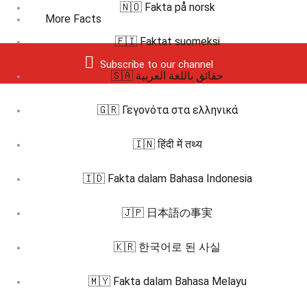
🇳🇴 Fakta på norsk
More Facts
🇫🇮 Faktat suomeksi
Subscribe to our channel
🇸🇦 حقائق باللغة العربية
🇬🇷 Γεγονότα στα ελληνικά
🇮🇳 हिंदी में तथ्य
🇮🇩 Fakta dalam Bahasa Indonesia
🇯🇵 日本語の事実
🇰🇷 한국어로 된 사실
🇲🇾 Fakta dalam Bahasa Melayu