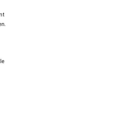
nt
en.
le