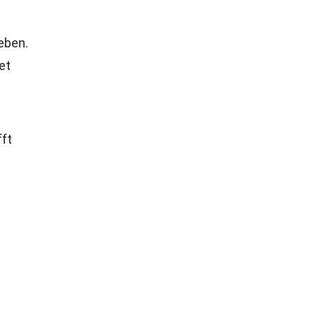
eben.
et
fft