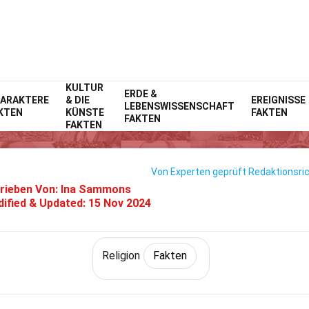
KULTUR
Home
Geschichte
ERDE &
Fakten
Religion
Fakten
ARAKTERE
& DIE
EREIGNISSE
LEBENSWISSENSCHAFT
KTEN
KÜNSTE
FAKTEN
3 Fakten Über Die Christliche E
FAKTEN
FAKTEN
Von Experten geprüft
Redaktionsric
rieben Von:
Ina Sammons
ified & Updated:
15 Nov 2024
Religion
Fakten