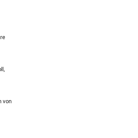
hre
l,
h von