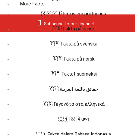
More Facts
🇧🇷 🇵🇹 Fatos em português
Subscribe to our channel
🇩🇰 Fakta på dansk
🇸🇪 Fakta på svenska
🇳🇴 Fakta på norsk
🇫🇮 Faktat suomeksi
🇸🇦 حقائق باللغة العربية
🇬🇷 Γεγονότα στα ελληνικά
🇮🇳 हिंदी में तथ्य
🇮🇩 Fakta dalam Bahasa Indonesia