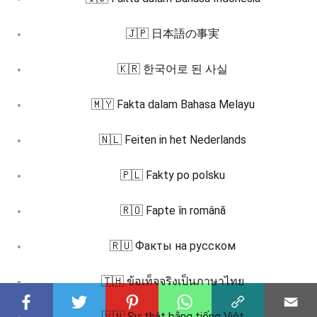
🇯🇵 日本語の事実
🇰🇷 한국어로 된 사실
🇲🇾 Fakta dalam Bahasa Melayu
🇳🇱 Feiten in het Nederlands
🇵🇱 Fakty po polsku
🇷🇴 Fapte în română
🇷🇺 Факты на русском
🇹🇭 ข้อเท็จจริงเป็นภาษาไทย
🇻🇳 Sự thật bằng tiếng Việt