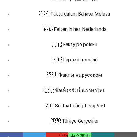
🇲🇾 Fakta dalam Bahasa Melayu
🇳🇱 Feiten in het Nederlands
🇵🇱 Fakty po polsku
🇷🇴 Fapte în română
🇷🇺 Факты на русском
🇹🇭 ข้อเท็จจริงเป็นภาษาไทย
🇻🇳 Sự thật bằng tiếng Việt
🇹🇷 Türkçe Gerçekler
🇨🇳 中文事实