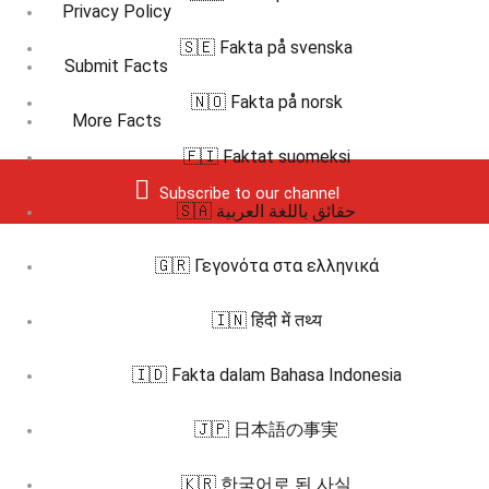
Privacy Policy
🇸🇪 Fakta på svenska
Submit Facts
🇳🇴 Fakta på norsk
More Facts
🇫🇮 Faktat suomeksi
Subscribe to our channel
🇸🇦 حقائق باللغة العربية
🇬🇷 Γεγονότα στα ελληνικά
🇮🇳 हिंदी में तथ्य
🇮🇩 Fakta dalam Bahasa Indonesia
🇯🇵 日本語の事実
🇰🇷 한국어로 된 사실