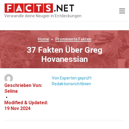
Verwandle deine Neugier in Entdeckungen
Home
Prominente
Fakten
37 Fakten Über Greg
Hovanessian
Von Experten geprüft
Redaktionsrichtlinien
Geschrieben Von:
Selina
Modified & Updated:
19 Nov 2024