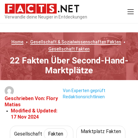
Verwandle deine Neugier in Entdeckungen
Home
Gesellschaft & Sozialwissenschaften
Fakten
Gesellschaft
Fakten
22 Fakten Über Second-Hand-
Marktplätze
Von Experten geprüft
Redaktionsrichtlinien
Geschrieben Von:
Flory
Matias
Modified & Updated:
17 Nov 2024
Marktplatz Fakten
Gesellschaft
Fakten