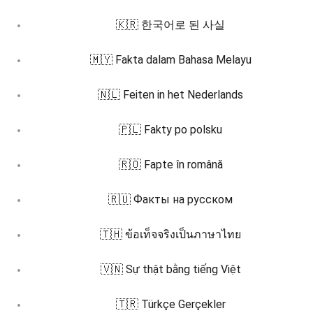
🇰🇷 한국어로 된 사실
🇲🇾 Fakta dalam Bahasa Melayu
🇳🇱 Feiten in het Nederlands
🇵🇱 Fakty po polsku
🇷🇴 Fapte în română
🇷🇺 Факты на русском
🇹🇭 ข้อเท็จจริงเป็นภาษาไทย
🇻🇳 Sự thật bằng tiếng Việt
🇹🇷 Türkçe Gerçekler