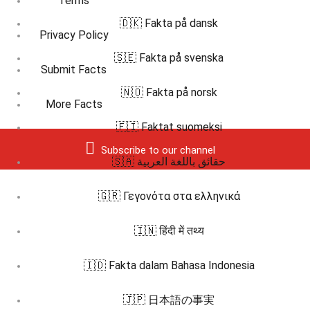
Terms
🇩🇰 Fakta på dansk
Privacy Policy
🇸🇪 Fakta på svenska
Submit Facts
🇳🇴 Fakta på norsk
More Facts
🇫🇮 Faktat suomeksi
Subscribe to our channel
🇸🇦 حقائق باللغة العربية
🇬🇷 Γεγονότα στα ελληνικά
🇮🇳 हिंदी में तथ्य
🇮🇩 Fakta dalam Bahasa Indonesia
🇯🇵 日本語の事実