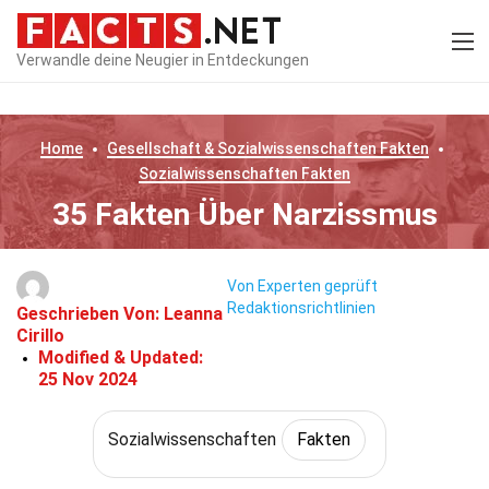
Verwandle deine Neugier in Entdeckungen
Home
Gesellschaft & Sozialwissenschaften
Fakten
Sozialwissenschaften
Fakten
35 Fakten Über Narzissmus
Von Experten geprüft
Redaktionsrichtlinien
Geschrieben Von:
Leanna
Cirillo
Modified & Updated:
25 Nov 2024
Sozialwissenschaften
Fakten