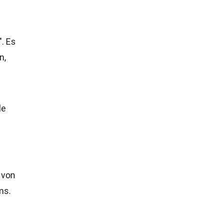
. Es
n,
le
 von
ms.