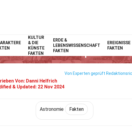
KULTUR
Home
Technik & Wissenschaften
ERDE &
Fakten
Astronomie
Fakten
ARAKTERE
& DIE
EREIGNISSE
LEBENSWISSENSCHAFT
KTEN
KÜNSTE
FAKTEN
38 Fakten Über Spektrum
FAKTEN
FAKTEN
Von Experten geprüft
Redaktionsric
rieben Von:
Danni Helfrich
ified & Updated:
22 Nov 2024
Astronomie
Fakten