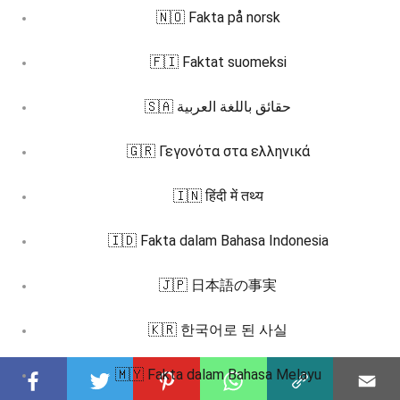
🇳🇴 Fakta på norsk
🇫🇮 Faktat suomeksi
🇸🇦 حقائق باللغة العربية
🇬🇷 Γεγονότα στα ελληνικά
🇮🇳 हिंदी में तथ्य
🇮🇩 Fakta dalam Bahasa Indonesia
🇯🇵 日本語の事実
🇰🇷 한국어로 된 사실
🇲🇾 Fakta dalam Bahasa Melayu