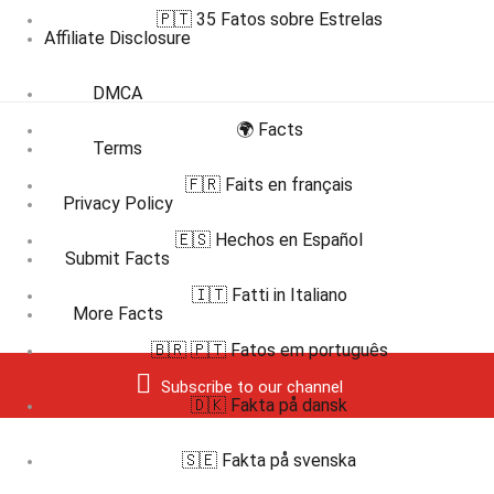
🇵🇹 35 Fatos sobre Estrelas
Affiliate Disclosure
DMCA
🌍 Facts
Terms
🇫🇷 Faits en français
Privacy Policy
🇪🇸 Hechos en Español
Submit Facts
🇮🇹 Fatti in Italiano
More Facts
🇧🇷 🇵🇹 Fatos em português
Subscribe to our channel
🇩🇰 Fakta på dansk
🇸🇪 Fakta på svenska