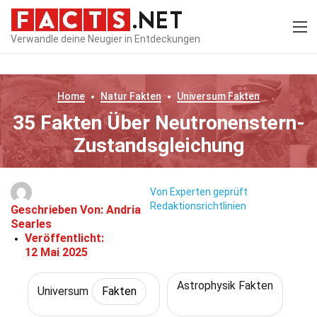
Verwandle deine Neugier in Entdeckungen
Home
Natur
Fakten
Universum
Fakten
35 Fakten Über Neutronenstern-
Zustandsgleichung
Von Experten geprüft
Redaktionsrichtlinien
Geschrieben Von:
Andria
Searles
Veröffentlicht:
12 Mai 2025
Astrophysik Fakten
Universum
Fakten