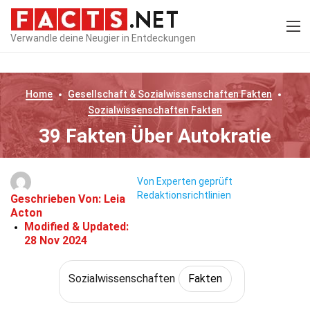
Verwandle deine Neugier in Entdeckungen
Home
Gesellschaft & Sozialwissenschaften
Fakten
Sozialwissenschaften
Fakten
39 Fakten Über Autokratie
Von Experten geprüft
Redaktionsrichtlinien
Geschrieben Von:
Leia
Acton
Modified & Updated:
28 Nov 2024
Sozialwissenschaften
Fakten