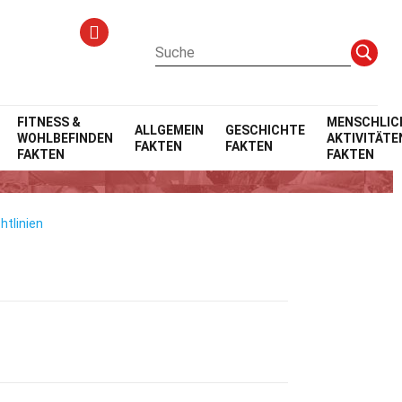
ten
Fakten
FITNESS &
MENSCHLIC
ALLGEMEIN
GESCHICHTE
WOHLBEFINDEN
AKTIVITÄTE
FAKTEN
FAKTEN
FAKTEN
FAKTEN
htlinien