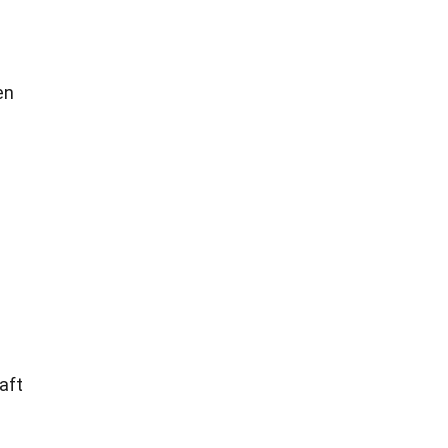
en
aft