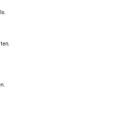
ls.
ten.
n.