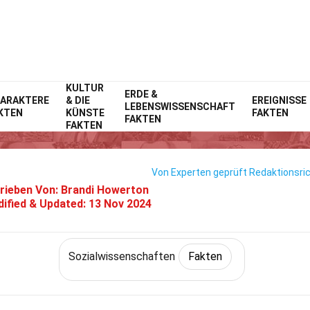
KULTUR
Gesellschaft & Sozialwissenschaften
ERDE &
Fakten
Sozialwissenschaf
ARAKTERE
& DIE
EREIGNISSE
LEBENSWISSENSCHAFT
KTEN
KÜNSTE
FAKTEN
27 Fakten Über Handel
FAKTEN
FAKTEN
Von Experten geprüft
Redaktionsric
rieben Von:
Brandi Howerton
ified & Updated:
13 Nov 2024
Sozialwissenschaften
Fakten