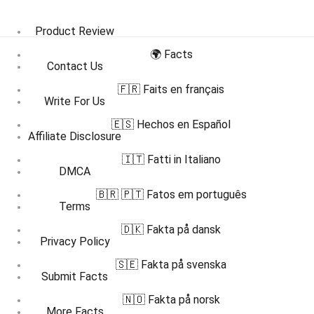
Product Review
🌍 Facts
Contact Us
🇫🇷 Faits en français
Write For Us
🇪🇸 Hechos en Español
Affiliate Disclosure
🇮🇹 Fatti in Italiano
DMCA
🇧🇷 🇵🇹 Fatos em português
Terms
🇩🇰 Fakta på dansk
Privacy Policy
🇸🇪 Fakta på svenska
Submit Facts
🇳🇴 Fakta på norsk
More Facts