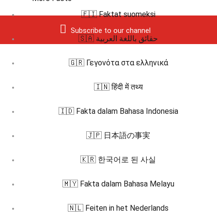
🇫🇮 Faktat suomeksi
Subscribe to our channel
🇸🇦 حقائق باللغة العربية
🇬🇷 Γεγονότα στα ελληνικά
🇮🇳 हिंदी में तथ्य
🇮🇩 Fakta dalam Bahasa Indonesia
🇯🇵 日本語の事実
🇰🇷 한국어로 된 사실
🇲🇾 Fakta dalam Bahasa Melayu
🇳🇱 Feiten in het Nederlands