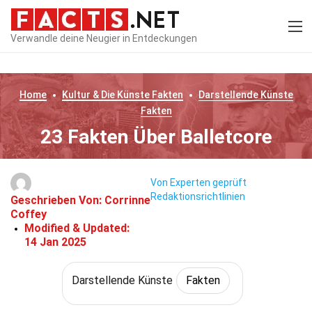
Verwandle deine Neugier in Entdeckungen
Home
Kultur & Die Künste
Fakten
Darstellende Künste
Fakten
23 Fakten Über Balletcore
Von Experten geprüft
Redaktionsrichtlinien
Geschrieben Von:
Corrinne
Coffey
Modified & Updated:
14 Jan 2025
Darstellende Künste
Fakten