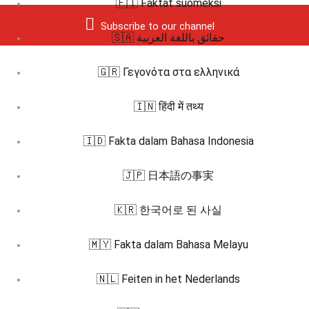
🇫🇮 Faktat suomeksi
Subscribe to our channel
🇸🇦 حقائق باللغة العربية
🇬🇷 Γεγονότα στα ελληνικά
🇮🇳 हिंदी में तथ्य
🇮🇩 Fakta dalam Bahasa Indonesia
🇯🇵 日本語の事実
🇰🇷 한국어로 된 사실
🇲🇾 Fakta dalam Bahasa Melayu
🇳🇱 Feiten in het Nederlands