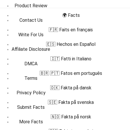
Product Review
🌍 Facts
Contact Us
🇫🇷 Faits en français
Write For Us
🇪🇸 Hechos en Español
Affiliate Disclosure
🇮🇹 Fatti in Italiano
DMCA
🇧🇷 🇵🇹 Fatos em português
Terms
🇩🇰 Fakta på dansk
Privacy Policy
🇸🇪 Fakta på svenska
Submit Facts
🇳🇴 Fakta på norsk
More Facts