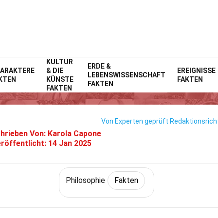
KULTUR
Home
Philosophie & Denken
ERDE &
Fakten
Philosophie
Fakten
ARAKTERE
& DIE
EREIGNISSE
LEBENSWISSENSCHAFT
KTEN
KÜNSTE
FAKTEN
38 Fakten Über Romantik
FAKTEN
FAKTEN
Von Experten geprüft
Redaktionsricht
hrieben Von:
Karola Capone
röffentlicht:
14 Jan 2025
Philosophie
Fakten