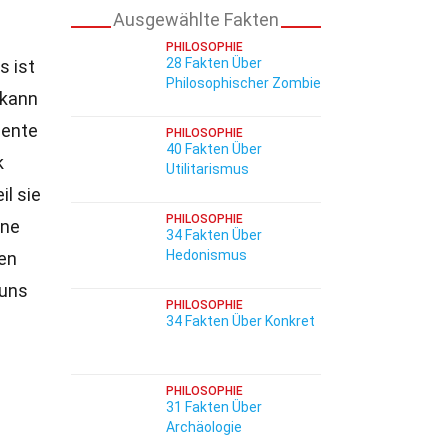
Ausgewählte Fakten
PHILOSOPHIE
28 Fakten Über
s ist
Philosophischer Zombie
kann
mente
PHILOSOPHIE
40 Fakten Über
k
Utilitarismus
il sie
PHILOSOPHIE
ine
34 Fakten Über
Hedonismus
hen
 uns
PHILOSOPHIE
34 Fakten Über Konkret
PHILOSOPHIE
31 Fakten Über
Archäologie