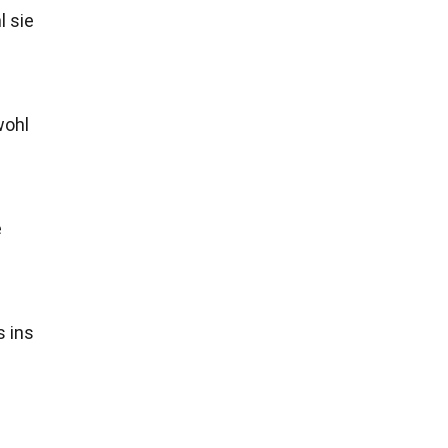
l sie
wohl
e
s ins