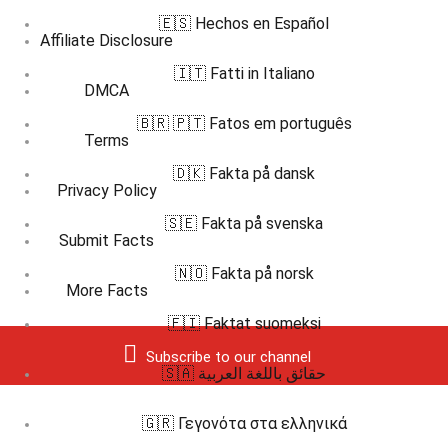
🇪🇸 Hechos en Español
Affiliate Disclosure
🇮🇹 Fatti in Italiano
DMCA
🇧🇷 🇵🇹 Fatos em português
Terms
🇩🇰 Fakta på dansk
Privacy Policy
🇸🇪 Fakta på svenska
Submit Facts
🇳🇴 Fakta på norsk
More Facts
🇫🇮 Faktat suomeksi
Subscribe to our channel
🇸🇦 حقائق باللغة العربية
🇬🇷 Γεγονότα στα ελληνικά