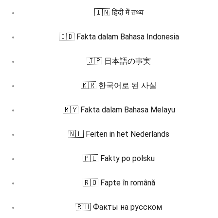
🇮🇳 हिंदी में तथ्य
🇮🇩 Fakta dalam Bahasa Indonesia
🇯🇵 日本語の事実
🇰🇷 한국어로 된 사실
🇲🇾 Fakta dalam Bahasa Melayu
🇳🇱 Feiten in het Nederlands
🇵🇱 Fakty po polsku
🇷🇴 Fapte în română
🇷🇺 Факты на русском