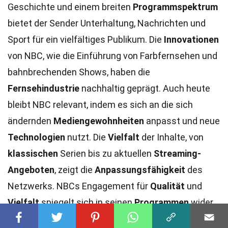
Geschichte und einem breiten
Programmspektrum
bietet der Sender Unterhaltung, Nachrichten und
Sport für ein vielfältiges Publikum. Die
Innovationen
von NBC, wie die Einführung von Farbfernsehen und
bahnbrechenden Shows, haben die
Fernsehindustrie
nachhaltig geprägt. Auch heute
bleibt NBC relevant, indem es sich an die sich
ändernden
Mediengewohnheiten
anpasst und neue
Technologien
nutzt. Die
Vielfalt
der Inhalte, von
klassischen
Serien bis zu aktuellen
Streaming-
Angeboten
, zeigt die
Anpassungsfähigkeit
des
Netzwerks. NBCs Engagement für
Qualität
und
Vielfalt
spiegelt sich in seinen
Programmen
wider,
die sowohl
kritisch
als auch
kommerziell