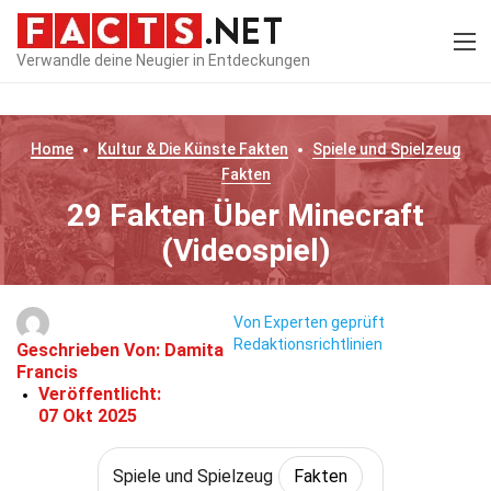
Verwandle deine Neugier in Entdeckungen
Home
Kultur & Die Künste
Fakten
Spiele und Spielzeug
Fakten
29 Fakten Über Minecraft
(Videospiel)
Von Experten geprüft
Redaktionsrichtlinien
Geschrieben Von:
Damita
Francis
Veröffentlicht:
07 Okt 2025
Spiele und Spielzeug
Fakten