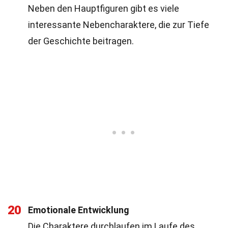
Neben den Hauptfiguren gibt es viele
interessante Nebencharaktere, die zur Tiefe
der Geschichte beitragen.
20
Emotionale Entwicklung
Die Charaktere durchlaufen im Laufe des