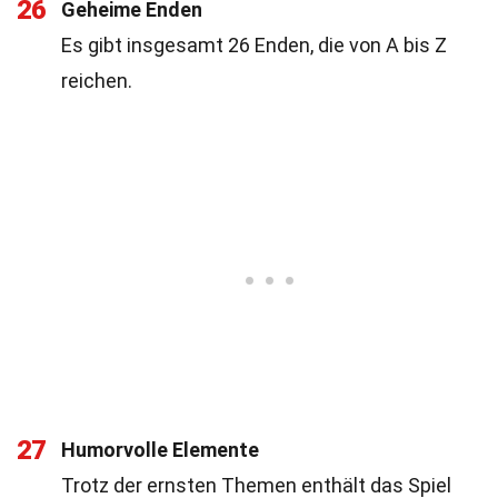
26
Geheime Enden
Es gibt insgesamt 26 Enden, die von A bis Z
reichen.
27
Humorvolle Elemente
Trotz der ernsten Themen enthält das Spiel