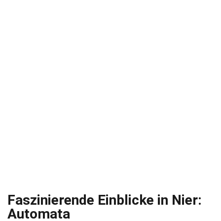
Faszinierende Einblicke in Nier:
Automata