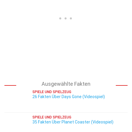
Ausgewählte Fakten
SPIELE UND SPIELZEUG
26 Fakten Über Days Gone (Videospiel)
SPIELE UND SPIELZEUG
35 Fakten Über Planet Coaster (Videospiel)