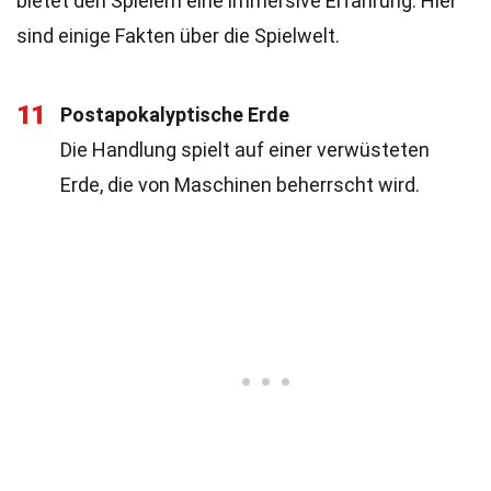
bietet den Spielern eine immersive Erfahrung. Hier
sind einige Fakten über die Spielwelt.
11
Postapokalyptische Erde
Die Handlung spielt auf einer verwüsteten
Erde, die von Maschinen beherrscht wird.