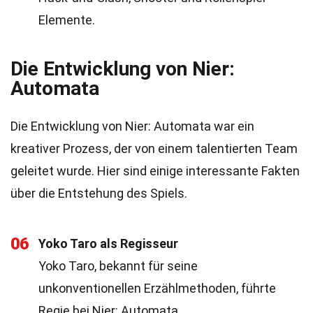
Elemente.
Die Entwicklung von Nier:
Automata
Die Entwicklung von Nier: Automata war ein
kreativer Prozess, der von einem talentierten Team
geleitet wurde. Hier sind einige interessante Fakten
über die Entstehung des Spiels.
06
Yoko Taro als Regisseur
Yoko Taro, bekannt für seine
unkonventionellen Erzählmethoden, führte
Regie bei Nier: Automata.