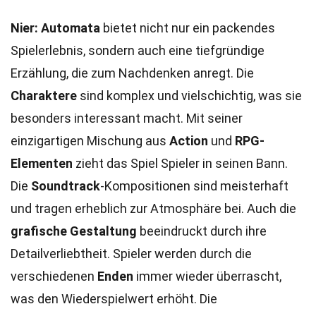
Nier: Automata
bietet nicht nur ein packendes
Spielerlebnis, sondern auch eine tiefgründige
Erzählung, die zum Nachdenken anregt. Die
Charaktere
sind komplex und vielschichtig, was sie
besonders interessant macht. Mit seiner
einzigartigen Mischung aus
Action
und
RPG-
Elementen
zieht das Spiel Spieler in seinen Bann.
Die
Soundtrack
-Kompositionen sind meisterhaft
und tragen erheblich zur Atmosphäre bei. Auch die
grafische Gestaltung
beeindruckt durch ihre
Detailverliebtheit. Spieler werden durch die
verschiedenen
Enden
immer wieder überrascht,
was den Wiederspielwert erhöht. Die