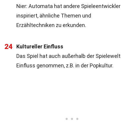
Nier: Automata hat andere Spieleentwickler
inspiriert, ähnliche Themen und
Erzähltechniken zu erkunden.
24
Kultureller Einfluss
Das Spiel hat auch außerhalb der Spielewelt
Einfluss genommen, z.B. in der Popkultur.