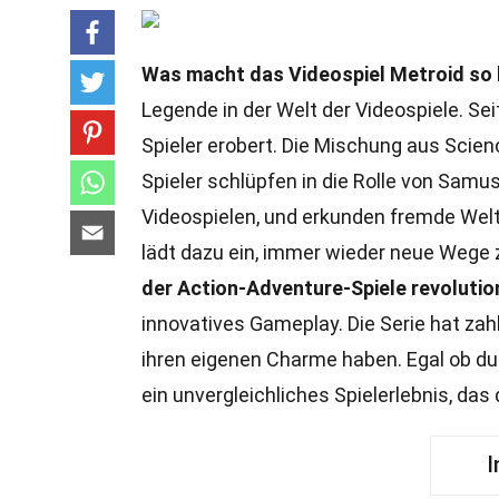
Was macht das Videospiel Metroid so
Legende in der Welt der Videospiele. Sei
Spieler erobert. Die Mischung aus Scien
Spieler schlüpfen in die Rolle von Samus
Videospielen, und erkunden fremde Welt
lädt dazu ein, immer wieder neue Wege
der Action-Adventure-Spiele revolutio
innovatives Gameplay. Die Serie hat zah
ihren eigenen Charme haben. Egal ob du e
ein unvergleichliches Spielerlebnis, das 
I