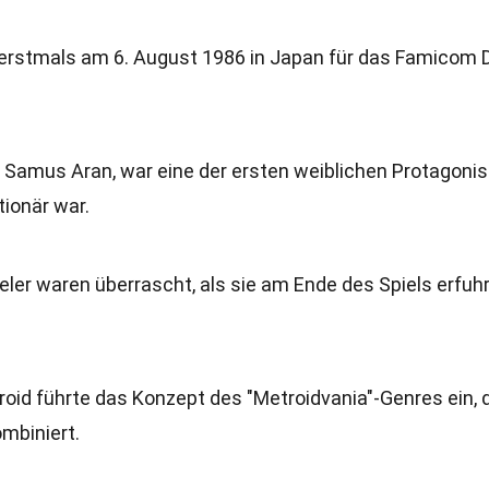
 erstmals am 6. August 1986 in Japan für das Famicom 
r, Samus Aran, war eine der ersten weiblichen Protagoni
tionär war.
pieler waren überrascht, als sie am Ende des Spiels erfuh
roid führte das Konzept des "Metroidvania"-Genres ein, 
mbiniert.