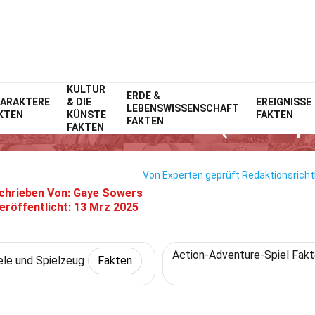
KULTUR
Home
Kultur & Die Künste
ERDE &
Fakten
Spiele und Spielzeug
Fakten
ARAKTERE
& DIE
EREIGNISSE
LEBENSWISSENSCHAFT
KTEN
KÜNSTE
FAKTEN
 Fakten Über Metroid (Videospi
FAKTEN
FAKTEN
Von Experten geprüft
Redaktionsrichtl
chrieben Von:
Gaye Sowers
eröffentlicht:
13 Mrz 2025
Action-Adventure-Spiel Fak
ele und Spielzeug
Fakten