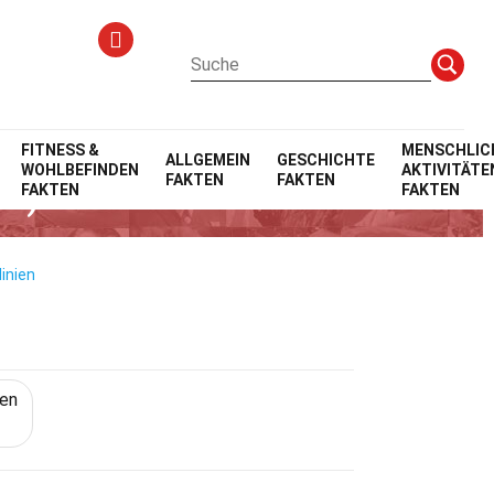
FITNESS &
MENSCHLIC
ALLGEMEIN
GESCHICHTE
WOHLBEFINDEN
AKTIVITÄTE
FAKTEN
FAKTEN
el)
FAKTEN
FAKTEN
inien
ten