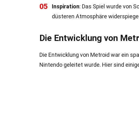
05
Inspiration
: Das Spiel wurde von Sci
düsteren Atmosphäre widerspiegel
Die Entwicklung von Metr
Die Entwicklung von Metroid war ein sp
Nintendo geleitet wurde. Hier sind einig