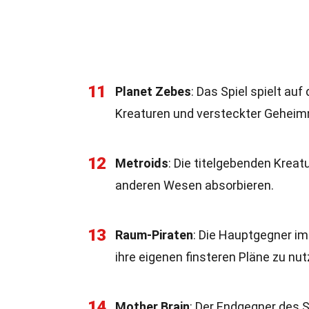
11
Planet Zebes
: Das Spiel spielt auf
Kreaturen und versteckter Geheimn
12
Metroids
: Die titelgebenden Kreat
anderen Wesen absorbieren.
13
Raum-Piraten
: Die Hauptgegner im 
ihre eigenen finsteren Pläne zu nut
14
Mother Brain
: Der Endgegner des S