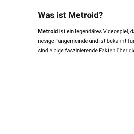
Was ist Metroid?
Metroid
ist ein legendäres Videospiel, 
riesige Fangemeinde und ist bekannt f
sind einige faszinierende Fakten über di