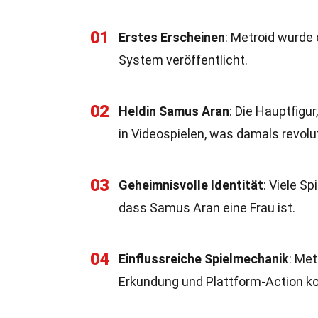
01
Erstes Erscheinen
: Metroid wurde
System veröffentlicht.
02
Heldin Samus Aran
: Die Hauptfigu
in Videospielen, was damals revolu
03
Geheimnisvolle Identität
: Viele S
dass Samus Aran eine Frau ist.
04
Einflussreiche Spielmechanik
: Met
Erkundung und Plattform-Action ko