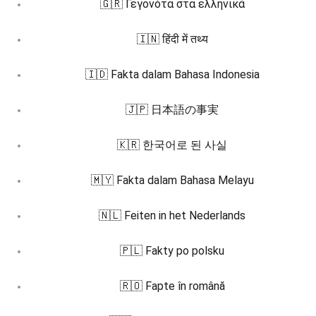
🇬🇷 Γεγονότα στα ελληνικά
🇮🇳 हिंदी में तथ्य
🇮🇩 Fakta dalam Bahasa Indonesia
🇯🇵 日本語の事実
🇰🇷 한국어로 된 사실
🇲🇾 Fakta dalam Bahasa Melayu
🇳🇱 Feiten in het Nederlands
🇵🇱 Fakty po polsku
🇷🇴 Fapte în română