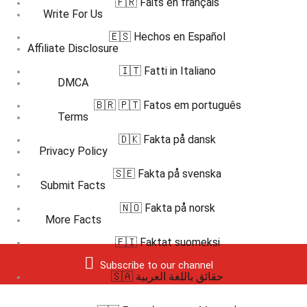
🇫🇷 Faits en français
Write For Us
🇪🇸 Hechos en Español
Affiliate Disclosure
🇮🇹 Fatti in Italiano
DMCA
🇧🇷 🇵🇹 Fatos em português
Terms
🇩🇰 Fakta på dansk
Privacy Policy
🇸🇪 Fakta på svenska
Submit Facts
🇳🇴 Fakta på norsk
More Facts
🇫🇮 Faktat suomeksi
Subscribe to our channel
🇸🇦 حقائق باللغة العربية