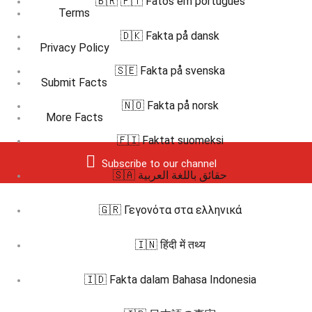
🇧🇷 🇵🇹 Fatos em português
Terms
🇩🇰 Fakta på dansk
Privacy Policy
🇸🇪 Fakta på svenska
Submit Facts
🇳🇴 Fakta på norsk
More Facts
🇫🇮 Faktat suomeksi
Subscribe to our channel
🇸🇦 حقائق باللغة العربية
🇬🇷 Γεγονότα στα ελληνικά
🇮🇳 हिंदी में तथ्य
🇮🇩 Fakta dalam Bahasa Indonesia