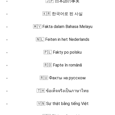
🇯🇵 日本語の事実
🇰🇷 한국어로 된 사실
🇲🇾 Fakta dalam Bahasa Melayu
🇳🇱 Feiten in het Nederlands
🇵🇱 Fakty po polsku
🇷🇴 Fapte în română
🇷🇺 Факты на русском
🇹🇭 ข้อเท็จจริงเป็นภาษาไทย
🇻🇳 Sự thật bằng tiếng Việt