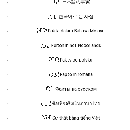
🇯🇵 日本語の事実
🇰🇷 한국어로 된 사실
🇲🇾 Fakta dalam Bahasa Melayu
🇳🇱 Feiten in het Nederlands
🇵🇱 Fakty po polsku
🇷🇴 Fapte în română
🇷🇺 Факты на русском
🇹🇭 ข้อเท็จจริงเป็นภาษาไทย
🇻🇳 Sự thật bằng tiếng Việt