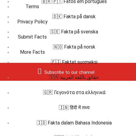
🇧🇷 🇵🇹 Fatos em português
Terms
🇩🇰 Fakta på dansk
Privacy Policy
🇸🇪 Fakta på svenska
Submit Facts
🇳🇴 Fakta på norsk
More Facts
🇫🇮 Faktat suomeksi
Subscribe to our channel
🇸🇦 حقائق باللغة العربية
🇬🇷 Γεγονότα στα ελληνικά
🇮🇳 हिंदी में तथ्य
🇮🇩 Fakta dalam Bahasa Indonesia