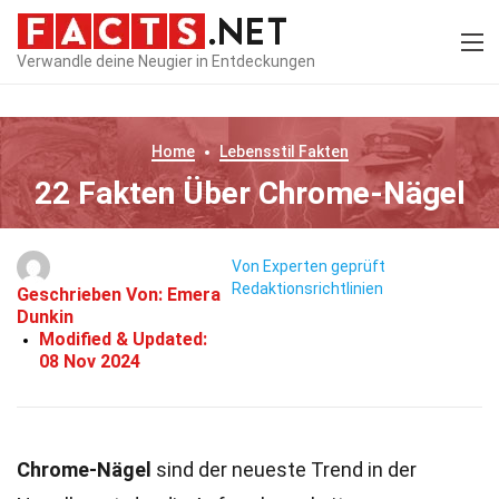
Verwandle deine Neugier in Entdeckungen
Home
Lebensstil
Fakten
22 Fakten Über Chrome-Nägel
Von Experten geprüft
Redaktionsrichtlinien
Geschrieben Von:
Emera
Dunkin
Modified & Updated:
08 Nov 2024
Chrome-Nägel
sind der neueste Trend in der