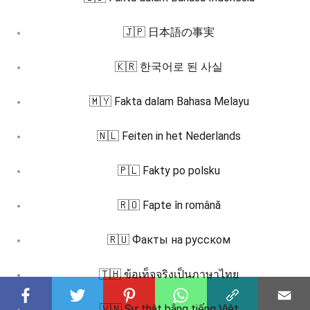
🇯🇵 日本語の事実
🇰🇷 한국어로 된 사실
🇲🇾 Fakta dalam Bahasa Melayu
🇳🇱 Feiten in het Nederlands
🇵🇱 Fakty po polsku
🇷🇴 Fapte în română
🇷🇺 Факты на русском
🇹🇭 ข้อเท็จจริงเป็นภาษาไทย
🇻🇳 Sự thật bằng tiếng Việt