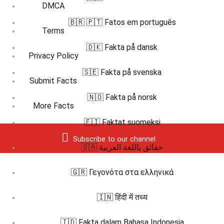
DMCA
🇧🇷 🇵🇹 Fatos em português
Terms
🇩🇰 Fakta på dansk
Privacy Policy
🇸🇪 Fakta på svenska
Submit Facts
🇳🇴 Fakta på norsk
More Facts
🇫🇮 Faktat suomeksi
Subscribe to our channel
🇸🇦 حقائق باللغة العربية
🇬🇷 Γεγονότα στα ελληνικά
🇮🇳 हिंदी में तथ्य
🇮🇩 Fakta dalam Bahasa Indonesia