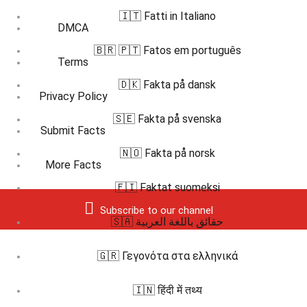
🇮🇹 Fatti in Italiano
DMCA
🇧🇷 🇵🇹 Fatos em português
Terms
🇩🇰 Fakta på dansk
Privacy Policy
🇸🇪 Fakta på svenska
Submit Facts
🇳🇴 Fakta på norsk
More Facts
🇫🇮 Faktat suomeksi
Subscribe to our channel
🇸🇦 حقائق باللغة العربية
🇬🇷 Γεγονότα στα ελληνικά
🇮🇳 हिंदी में तथ्य