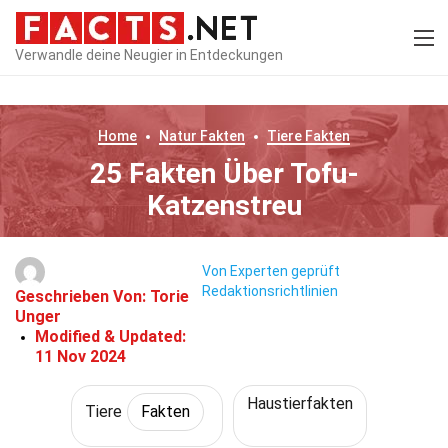
Verwandle deine Neugier in Entdeckungen
Home
Natur
Fakten
Tiere
Fakten
25 Fakten Über Tofu-
Katzenstreu
Von Experten geprüft
Redaktionsrichtlinien
Geschrieben Von:
Torie
Unger
Modified & Updated:
11 Nov 2024
Haustierfakten
Tiere
Fakten