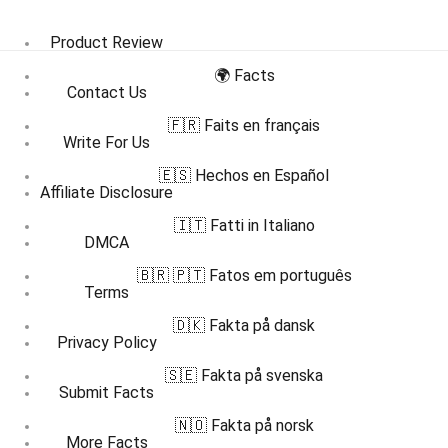
Product Review
🌍 Facts
Contact Us
🇫🇷 Faits en français
Write For Us
🇪🇸 Hechos en Español
Affiliate Disclosure
🇮🇹 Fatti in Italiano
DMCA
🇧🇷 🇵🇹 Fatos em português
Terms
🇩🇰 Fakta på dansk
Privacy Policy
🇸🇪 Fakta på svenska
Submit Facts
🇳🇴 Fakta på norsk
More Facts