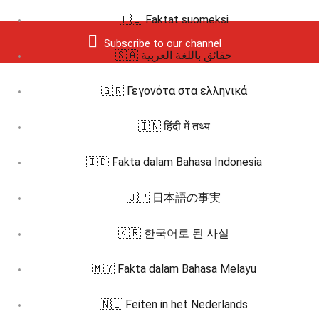
🇫🇮 Faktat suomeksi
Subscribe to our channel
🇸🇦 حقائق باللغة العربية
🇬🇷 Γεγονότα στα ελληνικά
🇮🇳 हिंदी में तथ्य
🇮🇩 Fakta dalam Bahasa Indonesia
🇯🇵 日本語の事実
🇰🇷 한국어로 된 사실
🇲🇾 Fakta dalam Bahasa Melayu
🇳🇱 Feiten in het Nederlands