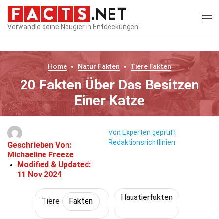
Verwandle deine Neugier in Entdeckungen
Home
Natur
Fakten
Tiere
Fakten
20 Fakten Über Das Besitzen
Einer Katze
Von Experten geprüft
Redaktionsrichtlinien
Geschrieben Von:
Michaeline Freeze
Modified & Updated:
11 Nov 2024
Haustierfakten
Tiere
Fakten