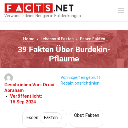
Verwandle deine Neugier in Entdeckungen
Home
Lebensstil
Fakten
Essen
Fakten
39 Fakten Über Burdekin-
Pflaume
Von Experten geprüft
Redaktionsrichtlinien
Geschrieben Von:
Druci
Abraham
Veröffentlicht:
16 Sep 2024
Obst Fakten
Essen
Fakten