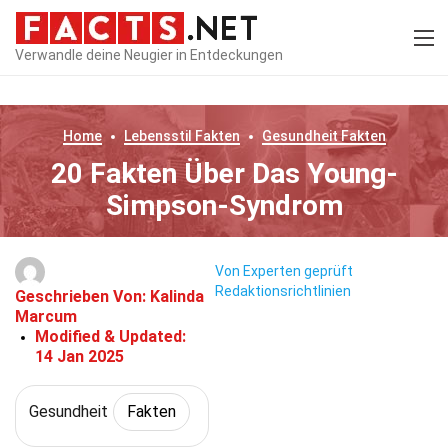
Verwandle deine Neugier in Entdeckungen
Home
Lebensstil
Fakten
Gesundheit
Fakten
20 Fakten Über Das Young-
Simpson-Syndrom
Von Experten geprüft
Redaktionsrichtlinien
Geschrieben Von:
Kalinda
Marcum
Modified & Updated:
14 Jan 2025
Gesundheit
Fakten