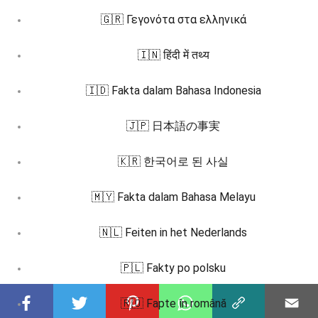
🇬🇷 Γεγονότα στα ελληνικά
🇮🇳 हिंदी में तथ्य
🇮🇩 Fakta dalam Bahasa Indonesia
🇯🇵 日本語の事実
🇰🇷 한국어로 된 사실
🇲🇾 Fakta dalam Bahasa Melayu
🇳🇱 Feiten in het Nederlands
🇵🇱 Fakty po polsku
🇷🇴 Fapte în română