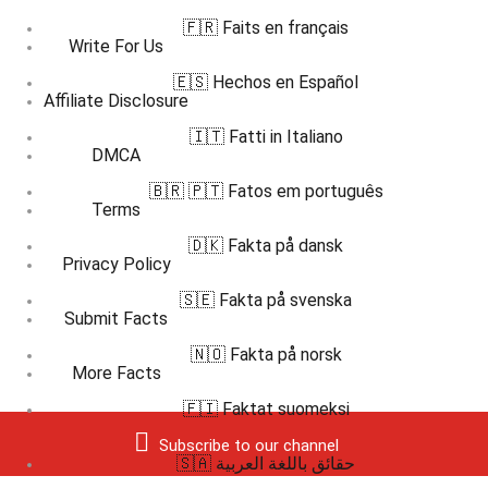
🇫🇷 Faits en français
Write For Us
🇪🇸 Hechos en Español
Affiliate Disclosure
🇮🇹 Fatti in Italiano
DMCA
🇧🇷 🇵🇹 Fatos em português
Terms
🇩🇰 Fakta på dansk
Privacy Policy
🇸🇪 Fakta på svenska
Submit Facts
🇳🇴 Fakta på norsk
More Facts
🇫🇮 Faktat suomeksi
Subscribe to our channel
🇸🇦 حقائق باللغة العربية