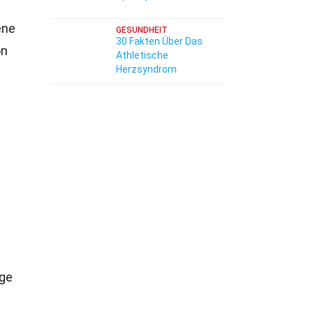
ene
GESUNDHEIT
30 Fakten Über Das
on
Athletische
Herzsyndrom
ige