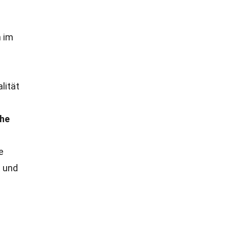
n im
lität
he
e
t und