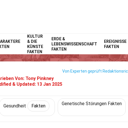
KULTUR
Home
Lebensstil
ERDE &
Fakten
Gesundheit
Fakten
ARAKTERE
& DIE
EREIGNISSE
LEBENSWISSENSCHAFT
KTEN
KÜNSTE
FAKTEN
en Über Das Woodhouse-Sakati
FAKTEN
FAKTEN
Von Experten geprüft
Redaktionsric
rieben Von:
Tony Pinkney
ified & Updated:
13 Jan 2025
Genetische Störungen Fakten
Gesundheit
Fakten