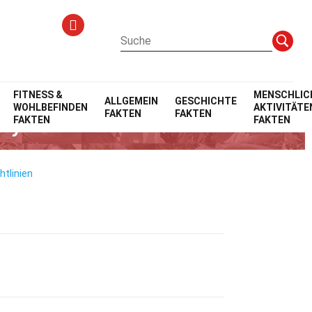
FITNESS &
MENSCHLIC
ALLGEMEIN
GESCHICHTE
WOHLBEFINDEN
AKTIVITÄTE
FAKTEN
FAKTEN
-Syndrom
FAKTEN
FAKTEN
htlinien