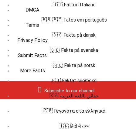
🇮🇹 Fatti in Italiano
DMCA
🇧🇷 🇵🇹 Fatos em português
Terms
🇩🇰 Fakta på dansk
Privacy Policy
🇸🇪 Fakta på svenska
Submit Facts
🇳🇴 Fakta på norsk
More Facts
🇫🇮 Faktat suomeksi
Subscribe to our channel
🇸🇦 حقائق باللغة العربية
🇬🇷 Γεγονότα στα ελληνικά
🇮🇳 हिंदी में तथ्य