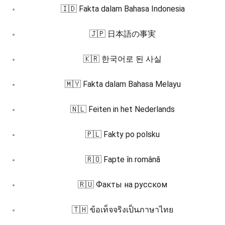
🇮🇩 Fakta dalam Bahasa Indonesia
🇯🇵 日本語の事実
🇰🇷 한국어로 된 사실
🇲🇾 Fakta dalam Bahasa Melayu
🇳🇱 Feiten in het Nederlands
🇵🇱 Fakty po polsku
🇷🇴 Fapte în română
🇷🇺 Факты на русском
🇹🇭 ข้อเท็จจริงเป็นภาษาไทย