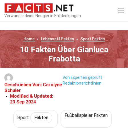
Verwandle deine Neugier in Entdeckungen
Home
Lebensstil
Fakten
Sport
Fakten
10 Fakten Über Gianluca
Frabotta
Von Experten geprüft
Redaktionsrichtlinien
Geschrieben Von:
Carolyne
Schuler
Modified & Updated:
23 Sep 2024
Fußballspieler Fakten
Sport
Fakten