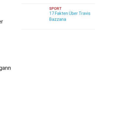
SPORT
17 Fakten Über Travis
Bazzana
er
egann