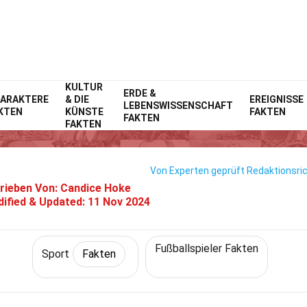
KULTUR
Home
Lebensstil
ERDE &
Fakten
Sport
Fakten
ARAKTERE
& DIE
EREIGNISSE
LEBENSWISSENSCHAFT
KTEN
KÜNSTE
FAKTEN
14 Fakten Über Jose Fonte
FAKTEN
FAKTEN
Von Experten geprüft
Redaktionsric
rieben Von:
Candice Hoke
ified & Updated:
11 Nov 2024
Fußballspieler Fakten
Sport
Fakten