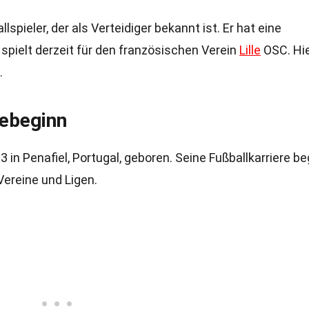
lspieler, der als Verteidiger bekannt ist. Er hat eine
 spielt derzeit für den französischen Verein
Lille
OSC. Hi
.
rebeginn
n Penafiel, Portugal, geboren. Seine Fußballkarriere b
Vereine und Ligen.