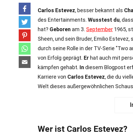
Carlos Estevez
, besser bekannt als
Cha
des Entertainments.
Wusstest du
, das
hat?
Geboren
am 3.
September
1965, st
Sheen, und sein Bruder, Emilio Estevez,
durch seine Rolle in der TV-Serie "Two 
von Erfolg geprägt.
Er
hat auch mit pers
kämpfen gehabt.
In
diesem Blogpost erf
Karriere von
Carlos Estevez
, die du vie
Welt dieses außergewöhnlichen Schausp
I
Wer ist Carlos Estevez?