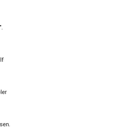
".
lf
ler
ssen.