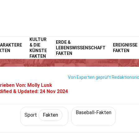
KULTUR
Home
Lebensstil
ERDE &
Fakten
Sport
Fakten
ARAKTERE
& DIE
EREIGNISSE
LEBENSWISSENSCHAFT
KTEN
KÜNSTE
FAKTEN
15 Fakten Über Carlos Estevez
FAKTEN
FAKTEN
Von Experten geprüft
Redaktionsric
rieben Von:
Molly Lusk
ified & Updated:
24 Nov 2024
Baseball-Fakten
Sport
Fakten