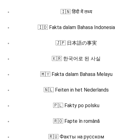
🇮🇳 हिंदी में तथ्य
🇮🇩 Fakta dalam Bahasa Indonesia
🇯🇵 日本語の事実
🇰🇷 한국어로 된 사실
🇲🇾 Fakta dalam Bahasa Melayu
🇳🇱 Feiten in het Nederlands
🇵🇱 Fakty po polsku
🇷🇴 Fapte în română
🇷🇺 Факты на русском