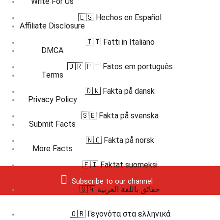
Write For Us
🇪🇸 Hechos en Español
Affiliate Disclosure
🇮🇹 Fatti in Italiano
DMCA
🇧🇷 🇵🇹 Fatos em português
Terms
🇩🇰 Fakta på dansk
Privacy Policy
🇸🇪 Fakta på svenska
Submit Facts
🇳🇴 Fakta på norsk
More Facts
🇫🇮 Faktat suomeksi
Subscribe to our channel
🇸🇦 حقائق باللغة العربية
🇬🇷 Γεγονότα στα ελληνικά