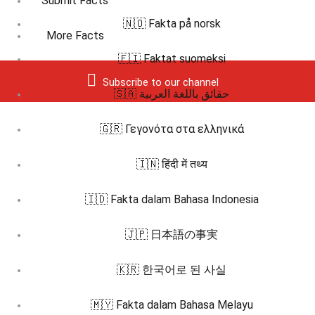
Submit Facts
🇳🇴 Fakta på norsk
More Facts
🇫🇮 Faktat suomeksi
Subscribe to our channel
🇸🇦 حقائق باللغة العربية
🇬🇷 Γεγονότα στα ελληνικά
🇮🇳 हिंदी में तथ्य
🇮🇩 Fakta dalam Bahasa Indonesia
🇯🇵 日本語の事実
🇰🇷 한국어로 된 사실
🇲🇾 Fakta dalam Bahasa Melayu