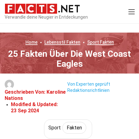
Verwandle deine Neugier in Entdeckungen
Home
Lebensstil
Fakten
Sport
Fakten
25 Fakten Über Die West Coast
Eagles
Von Experten geprüft
Redaktionsrichtlinien
Geschrieben Von:
Karoline
Nations
Modified & Updated:
23 Sep 2024
Sport
Fakten