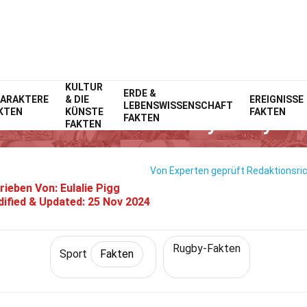
KULTUR
Home
Lebensstil
ERDE &
Fakten
Sport
Fakten
ARAKTERE
& DIE
EREIGNISSE
LEBENSWISSENSCHAFT
KTEN
KÜNSTE
FAKTEN
25 Fakten Über Jarryd Hayne
FAKTEN
FAKTEN
Von Experten geprüft
Redaktionsric
rieben Von:
Eulalie Pigg
ified & Updated:
25 Nov 2024
Rugby-Fakten
Sport
Fakten