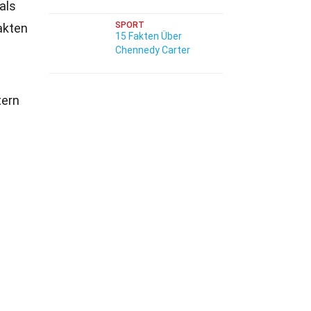
als
SPORT
akten
15 Fakten Über
Chennedy Carter
tern