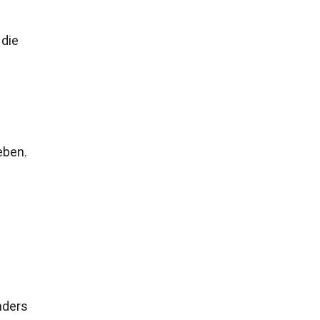
 die
eben.
nders