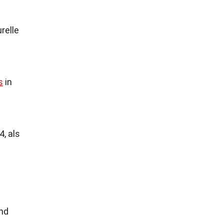
relle
s
in
, als
und