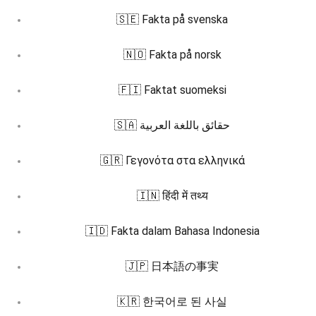
🇸🇪 Fakta på svenska
🇳🇴 Fakta på norsk
🇫🇮 Faktat suomeksi
🇸🇦 حقائق باللغة العربية
🇬🇷 Γεγονότα στα ελληνικά
🇮🇳 हिंदी में तथ्य
🇮🇩 Fakta dalam Bahasa Indonesia
🇯🇵 日本語の事実
🇰🇷 한국어로 된 사실