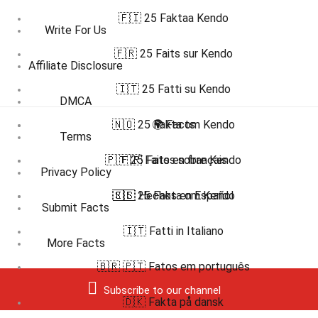
🇫🇮 25 Faktaa Kendo
Write For Us
🇫🇷 25 Faits sur Kendo
Affiliate Disclosure
🇮🇹 25 Fatti su Kendo
DMCA
🇳🇴 25 Fakta om Kendo
🌍 Facts
Terms
🇵🇹 25 Fatos sobre Kendo
🇫🇷 Faits en français
Privacy Policy
🇸🇪 25 Fakta om Kendo
🇪🇸 Hechos en Español
Submit Facts
🇮🇹 Fatti in Italiano
More Facts
🇧🇷 🇵🇹 Fatos em português
Subscribe to our channel
🇩🇰 Fakta på dansk