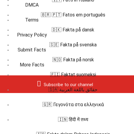
DMCA
🇧🇷 🇵🇹 Fatos em português
Terms
🇩🇰 Fakta på dansk
Privacy Policy
🇸🇪 Fakta på svenska
Submit Facts
🇳🇴 Fakta på norsk
More Facts
🇫🇮 Faktat suomeksi
Subscribe to our channel
🇸🇦 حقائق باللغة العربية
🇬🇷 Γεγονότα στα ελληνικά
🇮🇳 हिंदी में तथ्य