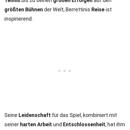
Tennis
bis zu seinen
großen Erfolgen
auf den
größten Bühnen
der Welt, Berrettinis
Reise
ist
inspirierend.
Seine
Leidenschaft
für das Spiel, kombiniert mit
seiner
harten Arbeit
und
Entschlossenheit
, hat ihm