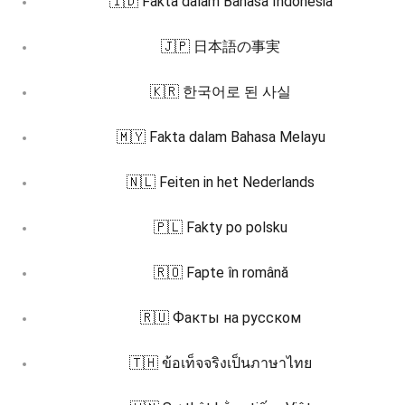
🇮🇩 Fakta dalam Bahasa Indonesia
🇯🇵 日本語の事実
🇰🇷 한국어로 된 사실
🇲🇾 Fakta dalam Bahasa Melayu
🇳🇱 Feiten in het Nederlands
🇵🇱 Fakty po polsku
🇷🇴 Fapte în română
🇷🇺 Факты на русском
🇹🇭 ข้อเท็จจริงเป็นภาษาไทย