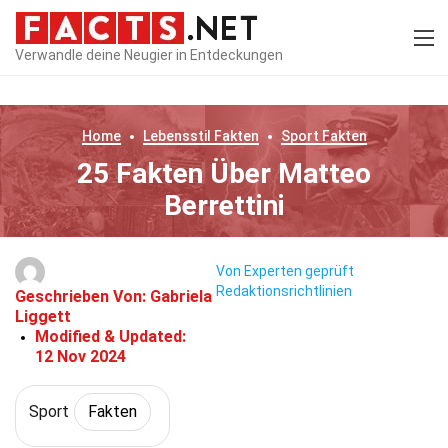
Verwandle deine Neugier in Entdeckungen
Home
Lebensstil
Fakten
Sport
Fakten
25 Fakten Über Matteo
Berrettini
Von Experten geprüft
Redaktionsrichtlinien
Geschrieben Von:
Gabriela
Liggett
Modified & Updated:
12 Nov 2024
Sport
Fakten