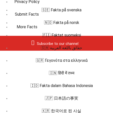
Privacy Policy
🇸🇪 Fakta på svenska
Submit Facts
🇳🇴 Fakta på norsk
More Facts
🇫🇮 Faktat suomeksi
Subscribe to our channel
🇸🇦 حقائق باللغة العربية
🇬🇷 Γεγονότα στα ελληνικά
🇮🇳 हिंदी में तथ्य
🇮🇩 Fakta dalam Bahasa Indonesia
🇯🇵 日本語の事実
🇰🇷 한국어로 된 사실