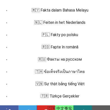
🇲🇾 Fakta dalam Bahasa Melayu
🇳🇱 Feiten in het Nederlands
🇵🇱 Fakty po polsku
🇷🇴 Fapte în română
🇷🇺 Факты на русском
🇹🇭 ข้อเท็จจริงเป็นภาษาไทย
🇻🇳 Sự thật bằng tiếng Việt
🇹🇷 Türkçe Gerçekler
🇨🇳 中文事实