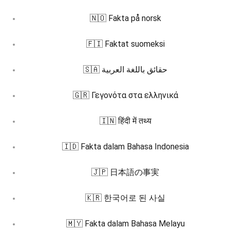
🇳🇴 Fakta på norsk
🇫🇮 Faktat suomeksi
🇸🇦 حقائق باللغة العربية
🇬🇷 Γεγονότα στα ελληνικά
🇮🇳 हिंदी में तथ्य
🇮🇩 Fakta dalam Bahasa Indonesia
🇯🇵 日本語の事実
🇰🇷 한국어로 된 사실
🇲🇾 Fakta dalam Bahasa Melayu