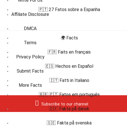
Write For Us
🇵🇹 27 Fatos sobre a Espanha
Affiliate Disclosure
DMCA
🌍 Facts
Terms
🇫🇷 Faits en français
Privacy Policy
🇪🇸 Hechos en Español
Submit Facts
🇮🇹 Fatti in Italiano
More Facts
🇧🇷 🇵🇹 Fatos em português
Subscribe to our channel
🇩🇰 Fakta på dansk
🇸🇪 Fakta på svenska