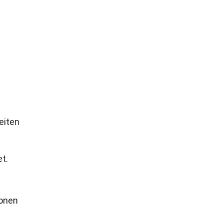
eiten
t.
ionen