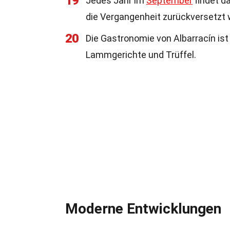
19
Jedes Jahr im
September
findet da
die Vergangenheit zurückversetzt w
20
Die Gastronomie von Albarracín ist 
Lammgerichte und Trüffel.
Moderne Entwicklungen