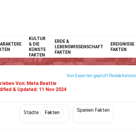
KULTUR
Home
Welt
ERDE &
Fakten
Städte
Fakten
ARAKTERE
& DIE
EREIGNISSE
LEBENSWISSENSCHAFT
KTEN
KÜNSTE
FAKTEN
27 Fakten Über Albarracín
FAKTEN
FAKTEN
Von Experten geprüft
Redaktionsric
rieben Von:
Meta Beattie
ified & Updated:
11 Nov 2024
Spanien Fakten
Städte
Fakten