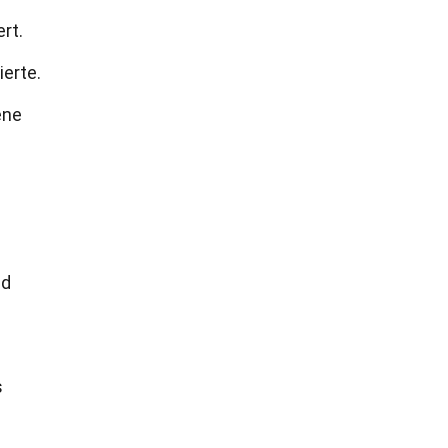
rt.
erte.
ene
nd
s