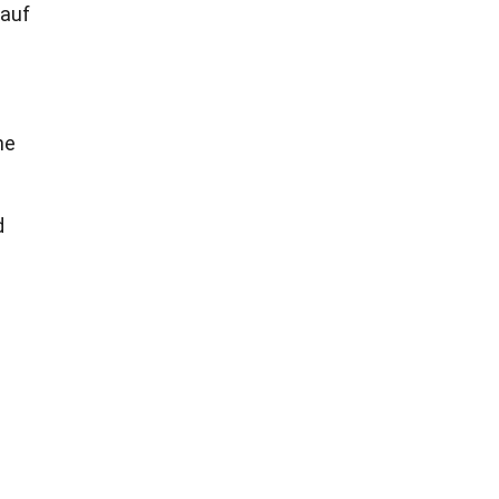
 auf
he
d