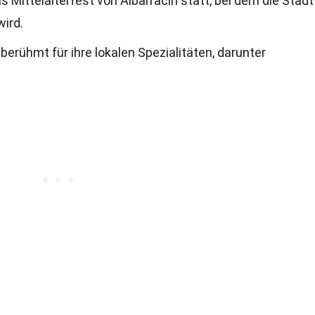
s Mittelalterfest von Albarracín statt, bei dem die Stadt
ird.
berühmt für ihre lokalen Spezialitäten, darunter