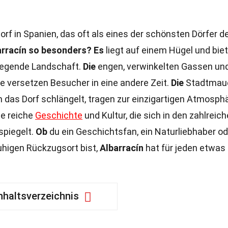
Dorf in Spanien, das oft als eines der schönsten Dörfer d
arracín so besonders?
Es
liegt auf einem Hügel und bie
iegende Landschaft.
Die
engen, verwinkelten Gassen und
e versetzen Besucher in eine andere Zeit.
Die
Stadtmau
h das Dorf schlängelt, tragen zur einzigartigen Atmosph
ne reiche
Geschichte
und Kultur, die sich in den zahlreic
spiegelt.
Ob
du ein Geschichtsfan, ein Naturliebhaber od
uhigen Rückzugsort bist,
Albarracín
hat für jeden etwas
nhaltsverzeichnis