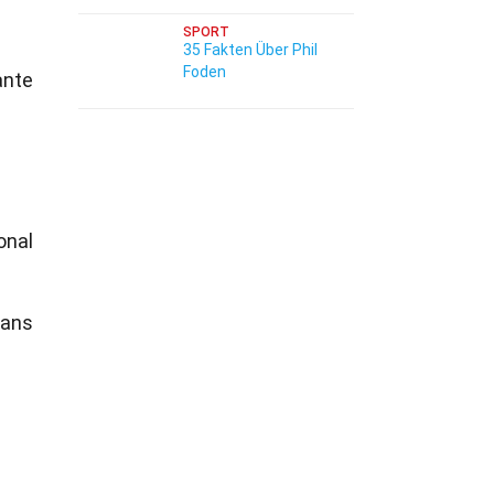
SPORT
35 Fakten Über Phil
Foden
ante
onal
pans