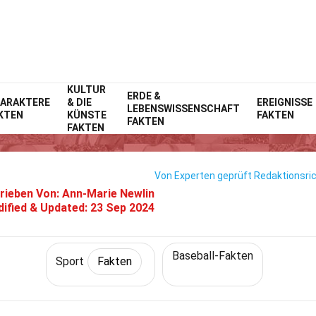
KULTUR
Home
Lebensstil
ERDE &
Fakten
Sport
Fakten
ARAKTERE
& DIE
EREIGNISSE
LEBENSWISSENSCHAFT
KTEN
KÜNSTE
FAKTEN
30 Fakten Über Yusei Kikuchi
FAKTEN
FAKTEN
Von Experten geprüft
Redaktionsric
rieben Von:
Ann-Marie Newlin
ified & Updated:
23 Sep 2024
Baseball-Fakten
Sport
Fakten