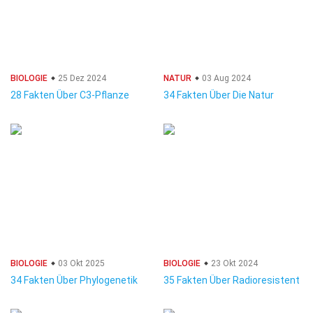
BIOLOGIE
25 Dez 2024
NATUR
03 Aug 2024
28 Fakten Über C3-Pflanze
34 Fakten Über Die Natur
BIOLOGIE
03 Okt 2025
BIOLOGIE
23 Okt 2024
34 Fakten Über Phylogenetik
35 Fakten Über Radioresistent