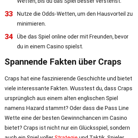
Wetten, bis du das Spiel besser verstehst.
33
Nutze die Odds-Wetten, um den Hausvorteil zu
minimieren.
34
Übe das Spiel online oder mit Freunden, bevor
du in einem Casino spielst.
Spannende Fakten über Craps
Craps hat eine faszinierende Geschichte und bietet
viele interessante Fakten. Wusstest du, dass Craps
ursprünglich aus einem alten englischen Spiel
namens Hazard stammt? Oder dass die Pass Line
Wette eine der besten Gewinnchancen im Casino
bietet? Craps ist nicht nur ein Glücksspiel, sondern
auch ein Spiel voller
Strategie
und Taktik. Spieler