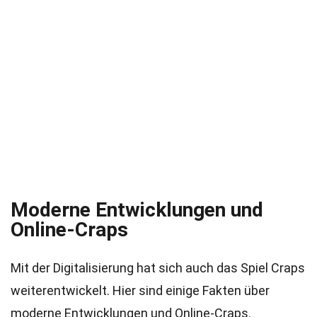
Moderne Entwicklungen und
Online-Craps
Mit der Digitalisierung hat sich auch das Spiel Craps
weiterentwickelt. Hier sind einige Fakten über
moderne Entwicklungen und Online-Craps.