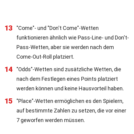
13
"Come"- und "Don't Come"-Wetten
funktionieren ähnlich wie Pass-Line- und Don't-
Pass-Wetten, aber sie werden nach dem
Come-Out-Roll platziert.
14
"Odds"-Wetten sind zusätzliche Wetten, die
nach dem Festlegen eines Points platziert
werden können und keine Hausvorteil haben.
15
"Place"-Wetten ermöglichen es den Spielern,
auf bestimmte Zahlen zu setzen, die vor einer
7 geworfen werden müssen.