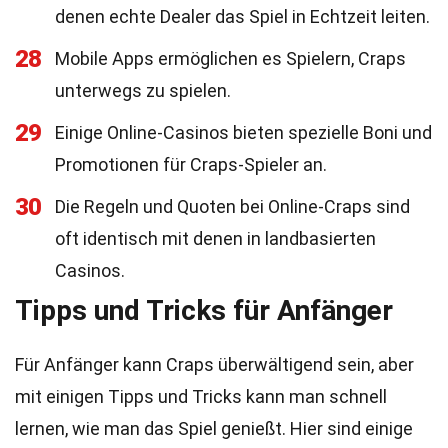
denen echte Dealer das Spiel in Echtzeit leiten.
28
Mobile Apps ermöglichen es Spielern, Craps
unterwegs zu spielen.
29
Einige Online-Casinos bieten spezielle Boni und
Promotionen für Craps-Spieler an.
30
Die Regeln und Quoten bei Online-Craps sind
oft identisch mit denen in landbasierten
Casinos.
Tipps und Tricks für Anfänger
Für Anfänger kann Craps überwältigend sein, aber
mit einigen Tipps und Tricks kann man schnell
lernen, wie man das Spiel genießt. Hier sind einige