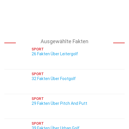
Ausgewählte Fakten
SPORT
26 Fakten Über Leitergolf
SPORT
32 Fakten Über Footgolf
SPORT
29 Fakten Über Pitch And Putt
SPORT
39 Fakten Über Urban Golf