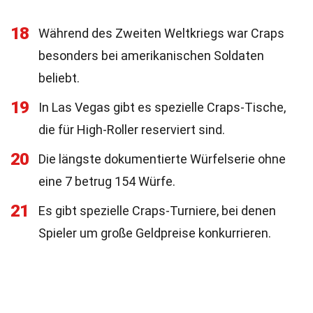
18
Während des Zweiten Weltkriegs war Craps
besonders bei amerikanischen Soldaten
beliebt.
19
In Las Vegas gibt es spezielle Craps-Tische,
die für High-Roller reserviert sind.
20
Die längste dokumentierte Würfelserie ohne
eine 7 betrug 154 Würfe.
21
Es gibt spezielle Craps-Turniere, bei denen
Spieler um große Geldpreise konkurrieren.