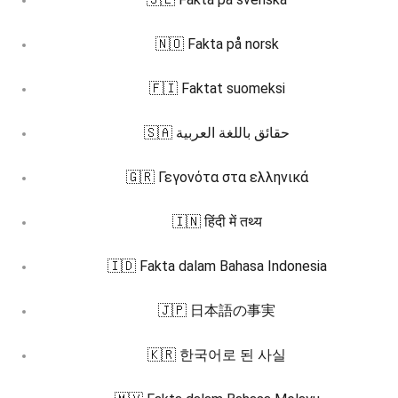
🇳🇴 Fakta på norsk
🇫🇮 Faktat suomeksi
🇸🇦 حقائق باللغة العربية
🇬🇷 Γεγονότα στα ελληνικά
🇮🇳 हिंदी में तथ्य
🇮🇩 Fakta dalam Bahasa Indonesia
🇯🇵 日本語の事実
🇰🇷 한국어로 된 사실