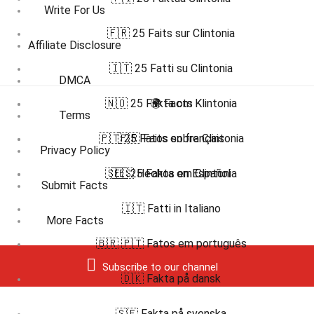
Write For Us
🇫🇷 25 Faits sur Clintonia
Affiliate Disclosure
🇮🇹 25 Fatti su Clintonia
DMCA
🇳🇴 25 Fakta om Klintonia
🌍 Facts
Terms
🇵🇹 25 Fatos sobre Clintonia
🇫🇷 Faits en français
Privacy Policy
🇸🇪 25 Fakta om Clintonia
🇪🇸 Hechos en Español
Submit Facts
🇮🇹 Fatti in Italiano
More Facts
🇧🇷 🇵🇹 Fatos em português
Subscribe to our channel
🇩🇰 Fakta på dansk
🇸🇪 Fakta på svenska