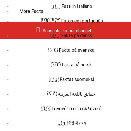
🇮🇹 Fatti in Italiano
More Facts
🇧🇷 🇵🇹 Fatos em português
Subscribe to our channel
🇩🇰 Fakta på dansk
🇸🇪 Fakta på svenska
🇳🇴 Fakta på norsk
🇫🇮 Faktat suomeksi
🇸🇦 حقائق باللغة العربية
🇬🇷 Γεγονότα στα ελληνικά
🇮🇳 हिंदी में तथ्य