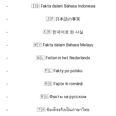
🇮🇩 Fakta dalam Bahasa Indonesia
🇯🇵 日本語の事実
🇰🇷 한국어로 된 사실
🇲🇾 Fakta dalam Bahasa Melayu
🇳🇱 Feiten in het Nederlands
🇵🇱 Fakty po polsku
🇷🇴 Fapte în română
🇷🇺 Факты на русском
🇹🇭 ข้อเท็จจริงเป็นภาษาไทย