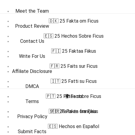
Meet the Team
🇩🇰 25 Fakta om Ficus
Product Review
🇪🇸 25 Hechos Sobre Ficus
Contact Us
🇫🇮 25 Faktaa Fiikus
Write For Us
🇫🇷 25 Faits sur Ficus
Affiliate Disclosure
🇮🇹 25 Fatti su Ficus
DMCA
🇵🇹 25 Fatos sobre Ficus
🌍 Facts
Terms
🇸🇪 25 Fakta om Fikus
🇫🇷 Faits en français
Privacy Policy
🇪🇸 Hechos en Español
Submit Facts