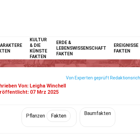
KULTUR
Home
Natur
ERDE &
Fakten
Pflanzen
Fakten
ARAKTERE
& DIE
EREIGNISSE
LEBENSWISSENSCHAFT
KTEN
KÜNSTE
FAKTEN
32 Fakten Über Lebensbaum
FAKTEN
FAKTEN
Von Experten geprüft
Redaktionsrich
hrieben Von:
Leigha Winchell
röffentlicht:
07 Mrz 2025
Baumfakten
Pflanzen
Fakten