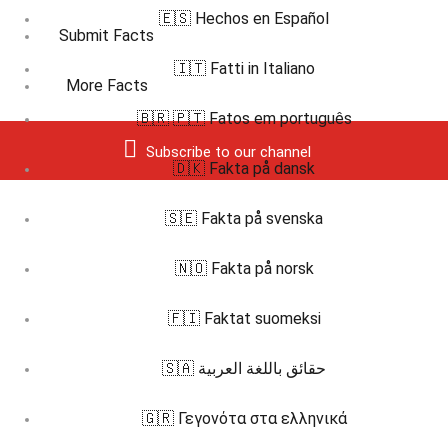
🇪🇸 Hechos en Español
Submit Facts
🇮🇹 Fatti in Italiano
More Facts
🇧🇷 🇵🇹 Fatos em português
Subscribe to our channel
🇩🇰 Fakta på dansk
🇸🇪 Fakta på svenska
🇳🇴 Fakta på norsk
🇫🇮 Faktat suomeksi
🇸🇦 حقائق باللغة العربية
🇬🇷 Γεγονότα στα ελληνικά