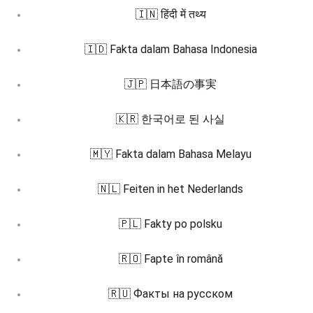
🇮🇳 हिंदी में तथ्य
🇮🇩 Fakta dalam Bahasa Indonesia
🇯🇵 日本語の事実
🇰🇷 한국어로 된 사실
🇲🇾 Fakta dalam Bahasa Melayu
🇳🇱 Feiten in het Nederlands
🇵🇱 Fakty po polsku
🇷🇴 Fapte în română
🇷🇺 Факты на русском