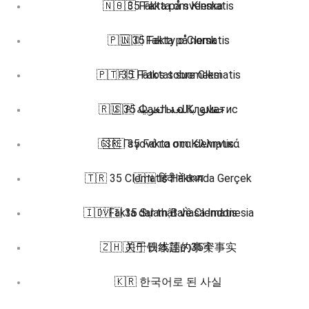
🇳🇴 35 Fakta om Klematis
🇸🇪 Fakta på svenska
🇵🇱 35 Fakty o Clematis
🇳🇴 Fakta på norsk
🇵🇹 35 Fatos sobre Clematis
🇫🇮 Faktat suomeksi
🇷🇺 35 Факты о Клематис
🇸🇦 حقائق باللغة العربية
🇬🇷 Γεγονότα στα ελληνικά
🇸🇪 35 Fakta om Klematis
🇹🇷 35 Clematis Hakkında Gerçek
🇮🇳 हिंदी में तथ्य
🇮🇩 Fakta dalam Bahasa Indonesia
🇻🇮 35 Sự thật về Clematis
🇿🇭 关于铁线莲的35个事实
🇯🇵 日本語の事実
🇰🇷 한국어로 된 사실