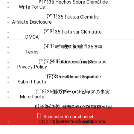
🇪🇸 35 Hechos Sobre Clemátide
Write For Us
🇫🇮 35 Faktaa Clematis
Affiliate Disclosure
🇫🇷 35 Faits sur Clématite
DMCA
🇭🇮 क्लेमाटिस के बारे में 35 तथ्य
🌍 Facts
Terms
🇮🇩 35 Fakta tentang Clematis
🇫🇷 Faits en français
Privacy Policy
🇮🇹 35 Fatti su Clematide
🇪🇸 Hechos en Español
Submit Facts
🇯🇵 25個のブーゲンビリアの事実
🇮🇹 Fatti in Italiano
More Facts
🇰🇷 35 가지 클레마티스에 대한 사실
🇧🇷 🇵🇹 Fatos em português
Subscribe to our channel
🇲🇸 35 Fakta tentang Clematis
🇩🇰 Fakta på dansk