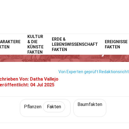
KULTUR
Home
Natur
ERDE &
Fakten
Pflanzen
Fakten
ARAKTERE
& DIE
EREIGNISSE
LEBENSWISSENSCHAFT
KTEN
KÜNSTE
FAKTEN
40 Fakten Über Thuja
FAKTEN
FAKTEN
Von Experten geprüft
Redaktionsrichtl
chrieben Von:
Datha Vallejo
eröffentlicht:
04 Jul 2025
Baumfakten
Pflanzen
Fakten