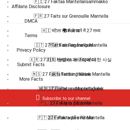
🇫🇮 27 Faktaa Mantellansammakko
Affiliate Disclosure
🇫🇷 27 Faits sur Grenouille Mantella
DMCA
🇭🇮 मंटेला मेंढक के बारे में 27 तथ्य
🌍 Facts
Terms
🇮🇹 27 Fatti su Raganella Mantella
🇫🇷 Faits en français
Privacy Policy
🇰🇷 27 가지 만텔라 개구리에 대한 사실
🇪🇸 Hechos en Español
Submit Facts
🇲🇸 27 Fakta tentang Katak Mantella
🇮🇹 Fatti in Italiano
More Facts
🇳🇴 27 Fakta om Mantellafrosk
🇧🇷 🇵🇹 Fatos em português
Subscribe to our channel
🇵🇱 27 Fakty o Żaba Mantella
🇩🇰 Fakta på dansk
🇵🇹 27 Fatos sobre Rã Mantella
🇸🇪 Fakta på svenska