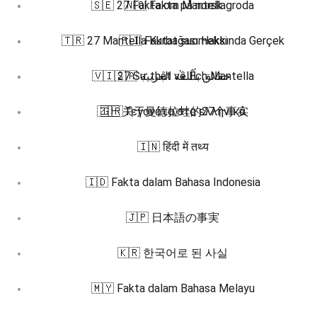
🇸🇪 27 Fakta om Mantellagroda
🇳🇴 Fakta på norsk
🇹🇷 27 Mantella Kurbağası Hakkında Gerçek
🇫🇮 Faktat suomeksi
🇻🇮 27 Sự thật về Ếch Mantella
🇸🇦 حقائق باللغة العربية
🇿🇭 关于曼德拉蛙的27个事实
🇬🇷 Γεγονότα στα ελληνικά
🇮🇳 हिंदी में तथ्य
🇮🇩 Fakta dalam Bahasa Indonesia
🇯🇵 日本語の事実
🇰🇷 한국어로 된 사실
🇲🇾 Fakta dalam Bahasa Melayu